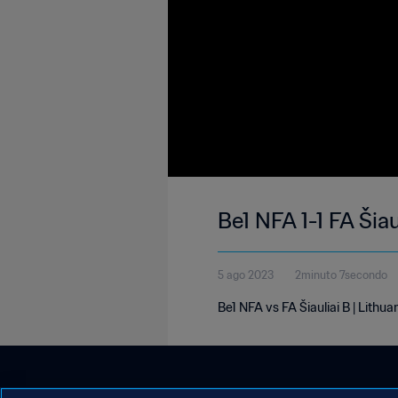
Be1 NFA 1-1 FA Šia
5 ago 2023
2minuto 7secondo
Be1 NFA vs FA Šiauliai B | Lith