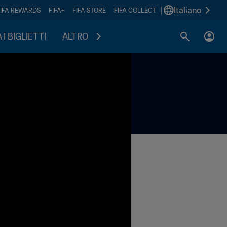
|
Italiano
FIFA REWARDS
FIFA+
FIFA STORE
FIFA COLLECT
I BIGLIETTI
ALTRO