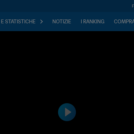
 E STATISTICHE
NOTIZIE
I RANKING
COMPRA 