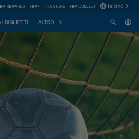
|
Italiano
FIFA REWARDS
FIFA+
FIFA STORE
FIFA COLLECT
I BIGLIETTI
ALTRO