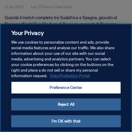
12 giu 2002
1ora 37minuto 13secondo
completo
Guarda il match completo tra Sudafrica e Spagna, giocato al
Daejeon World Cup Stadium di Daejeon, mercoledì 12 giugno
2002.
Your Privacy
We use cookies to personalize content and ads, provide
social media features and analyse our traffic. We also share
information about your use of our site with our social
media, advertising and analytics partners. You can select
your cookie preferences by clicking on the buttons on the
PRIVACY POLICY
right and place a do not sell or share my personal
information request.
Data Protection Portal
TERMINI DI SERVIZIO
Preference Center
GESTISCI LE TUE PREFERENZE PER I COOKIES
Copyright © 1994 - 2026 FIFA. Tutti i diritti riservati.
Reject All
I'm OK with that