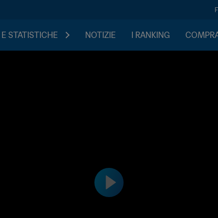
 E STATISTICHE
NOTIZIE
I RANKING
COMPRA 