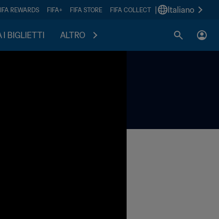
|
Italiano
FIFA REWARDS
FIFA+
FIFA STORE
FIFA COLLECT
I BIGLIETTI
ALTRO