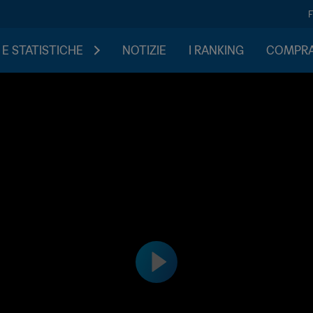
 E STATISTICHE
NOTIZIE
I RANKING
COMPRA 