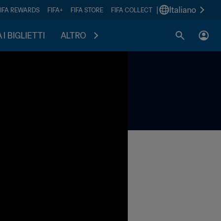
|
Italiano
FIFA REWARDS
FIFA+
FIFA STORE
FIFA COLLECT
I BIGLIETTI
ALTRO