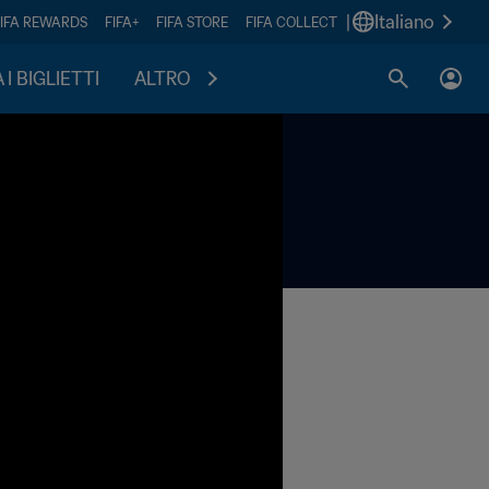
|
Italiano
FIFA REWARDS
FIFA+
FIFA STORE
FIFA COLLECT
I BIGLIETTI
ALTRO