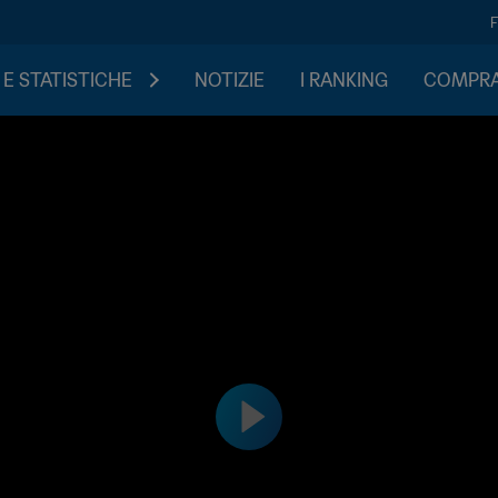
 E STATISTICHE
NOTIZIE
I RANKING
COMPRA 