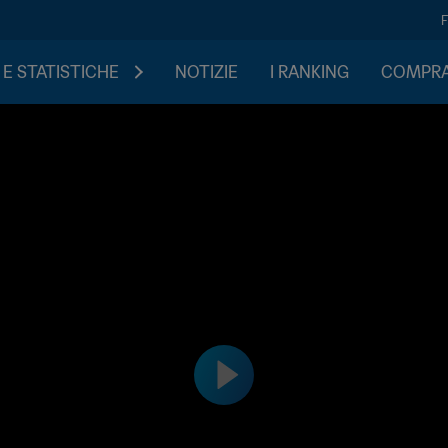
 E STATISTICHE
NOTIZIE
I RANKING
COMPRA 