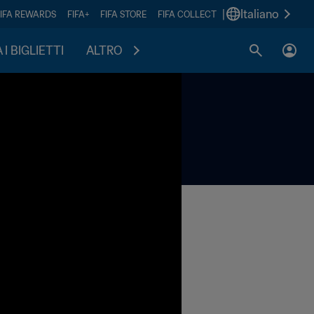
|
Italiano
FIFA REWARDS
FIFA+
FIFA STORE
FIFA COLLECT
I BIGLIETTI
ALTRO