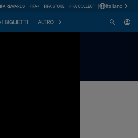
|
Italiano
FIFA REWARDS
FIFA+
FIFA STORE
FIFA COLLECT
I BIGLIETTI
ALTRO