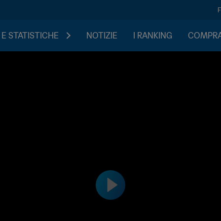
 E STATISTICHE
NOTIZIE
I RANKING
COMPRA 