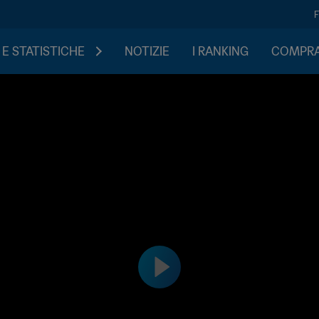
 E STATISTICHE
NOTIZIE
I RANKING
COMPRA 