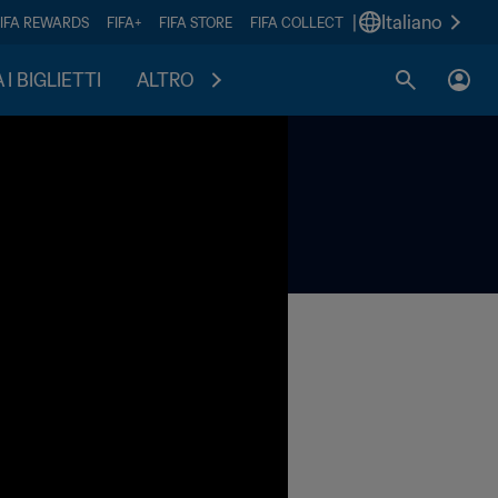
|
Italiano
FIFA REWARDS
FIFA+
FIFA STORE
FIFA COLLECT
I BIGLIETTI
ALTRO