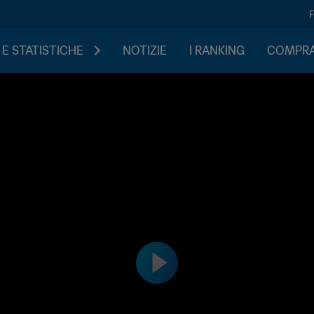
 E STATISTICHE
NOTIZIE
I RANKING
COMPRA 