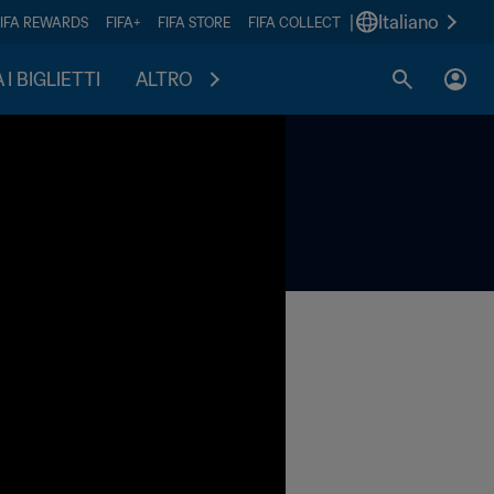
|
Italiano
FIFA REWARDS
FIFA+
FIFA STORE
FIFA COLLECT
I BIGLIETTI
ALTRO