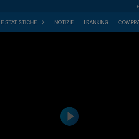
 E STATISTICHE
NOTIZIE
I RANKING
COMPRA 