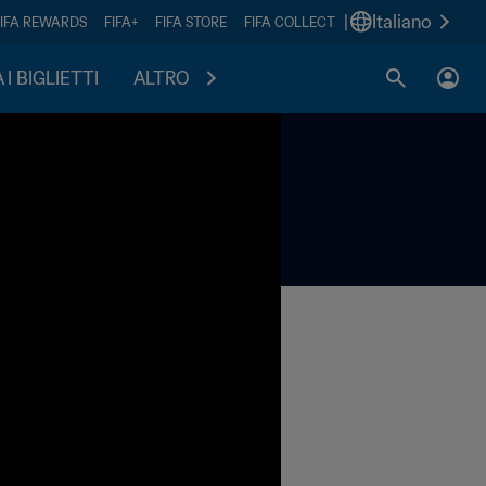
|
Italiano
FIFA REWARDS
FIFA+
FIFA STORE
FIFA COLLECT
I BIGLIETTI
ALTRO