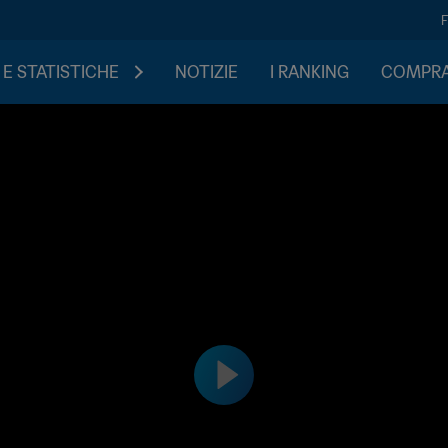
 E STATISTICHE
NOTIZIE
I RANKING
COMPRA 