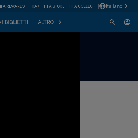
|
Italiano
FIFA REWARDS
FIFA+
FIFA STORE
FIFA COLLECT
I BIGLIETTI
ALTRO