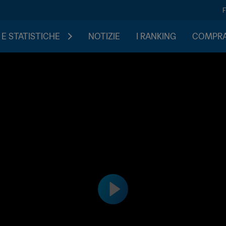
 E STATISTICHE
NOTIZIE
I RANKING
COMPRA 