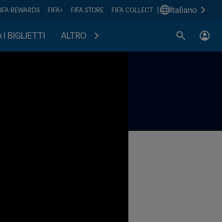
|
Italiano
FIFA REWARDS
FIFA+
FIFA STORE
FIFA COLLECT
I BIGLIETTI
ALTRO