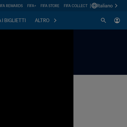
|
Italiano
FIFA REWARDS
FIFA+
FIFA STORE
FIFA COLLECT
I BIGLIETTI
ALTRO