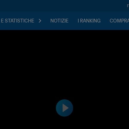
 E STATISTICHE
NOTIZIE
I RANKING
COMPRA 