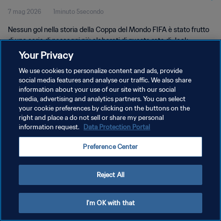
7 mag 2026
1minuto 5secondo
Nessun gol nella storia della Coppa del Mondo FIFA è stato frutto
di una serie di passaggi più elaborati di questa rete di Jack
Grealish dell'Inghilterra a Qatar 2022. Guarda subito l'azione
Your Privacy
completa!
We use cookies to personalize content and ads, provide
social media features and analyse our traffic. We also share
information about your use of our site with our social
media, advertising and analytics partners. You can select
your cookie preferences by clicking on the buttons on the
right and place a do not sell or share my personal
PRIVACY POLICY
information request.
Data Protection Portal
TERMINI DI SERVIZIO
Preference Center
GESTISCI LE TUE PREFERENZE PER I COOKIES
Copyright © 1994 - 2026 FIFA. Tutti i diritti riservati.
Reject All
I'm OK with that