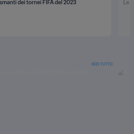
asmanti dei tornei FIFA del 2023
Le f
VEDI TUTTO