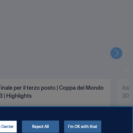
Prossi
 Finale per il terzo posto | Coppa del Mondo
Ital
 | Highlights
20 A
e Center
Reject All
I'm OK with that