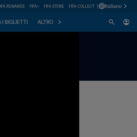
|
Italiano
FIFA REWARDS
FIFA+
FIFA STORE
FIFA COLLECT
I BIGLIETTI
ALTRO