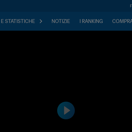
 E STATISTICHE
NOTIZIE
I RANKING
COMPRA 