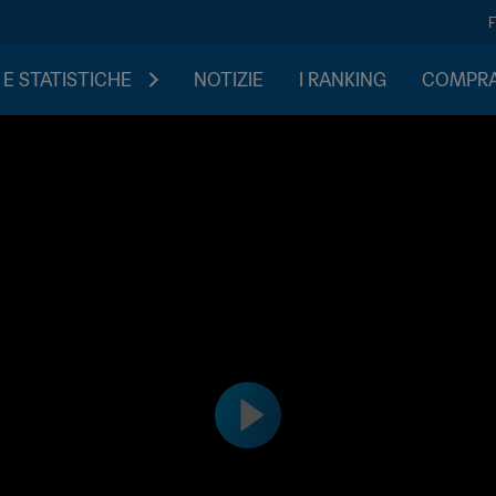
 E STATISTICHE
NOTIZIE
I RANKING
COMPRA 