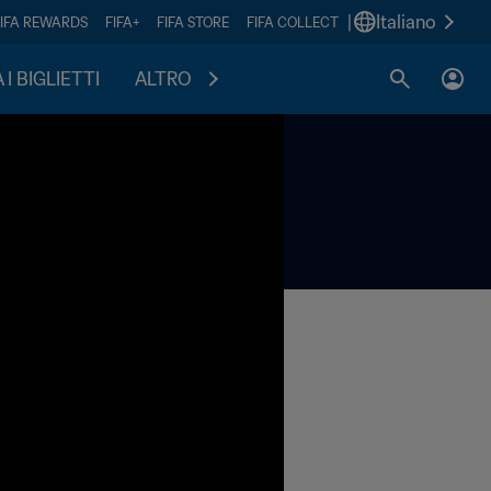
|
Italiano
FIFA REWARDS
FIFA+
FIFA STORE
FIFA COLLECT
I BIGLIETTI
ALTRO