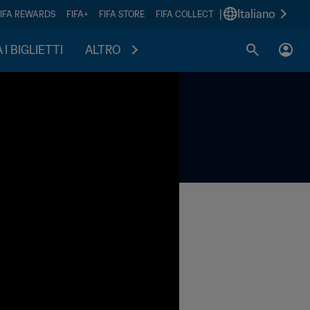
|
Italiano
FIFA REWARDS
FIFA+
FIFA STORE
FIFA COLLECT
I BIGLIETTI
ALTRO