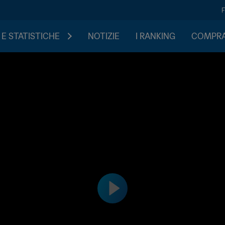
 E STATISTICHE
NOTIZIE
I RANKING
COMPRA 