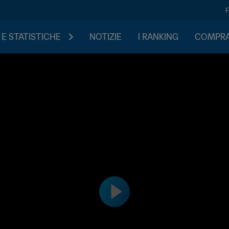
 E STATISTICHE
NOTIZIE
I RANKING
COMPRA 