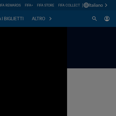
|
Italiano
FIFA REWARDS
FIFA+
FIFA STORE
FIFA COLLECT
I BIGLIETTI
ALTRO