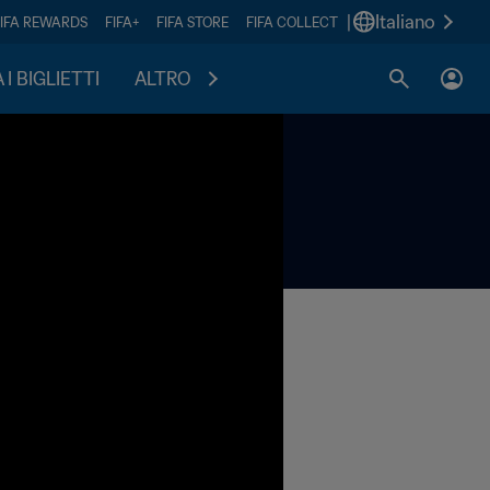
|
Italiano
FIFA REWARDS
FIFA+
FIFA STORE
FIFA COLLECT
I BIGLIETTI
ALTRO