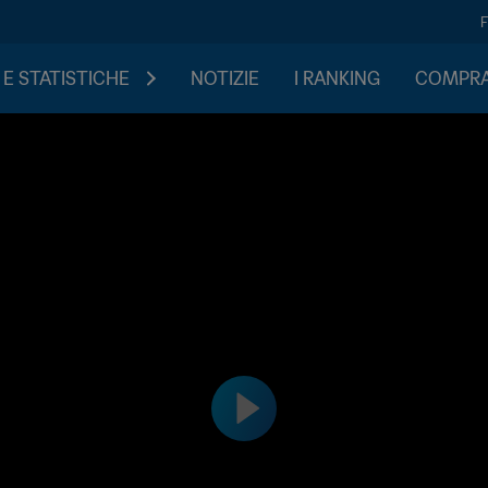
 E STATISTICHE
NOTIZIE
I RANKING
COMPRA 