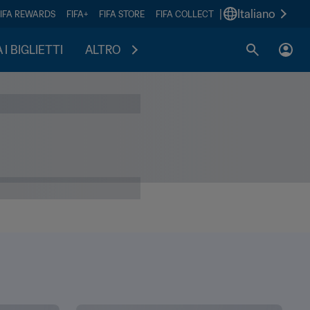
|
Italiano
FIFA REWARDS
FIFA+
FIFA STORE
FIFA COLLECT
I BIGLIETTI
ALTRO