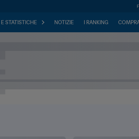
 E STATISTICHE
NOTIZIE
I RANKING
COMPRA 