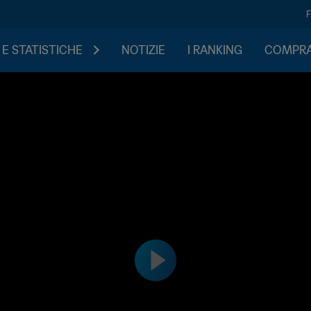
 E STATISTICHE
NOTIZIE
I RANKING
COMPRA 