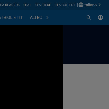
|
Italiano
FIFA REWARDS
FIFA+
FIFA STORE
FIFA COLLECT
I BIGLIETTI
ALTRO