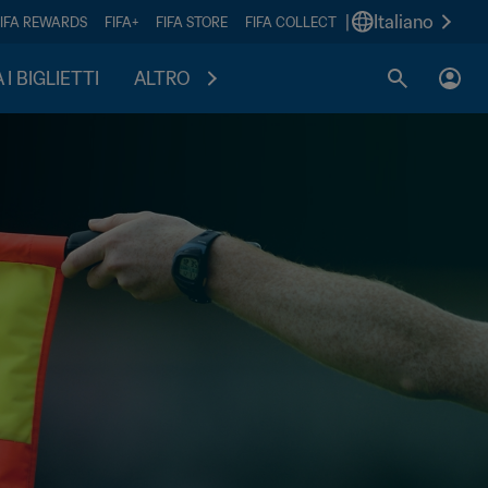
|
Italiano
FIFA REWARDS
FIFA+
FIFA STORE
FIFA COLLECT
I BIGLIETTI
ALTRO