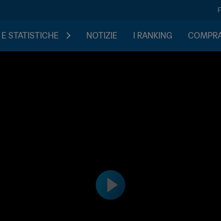
 E STATISTICHE
NOTIZIE
I RANKING
COMPRA 