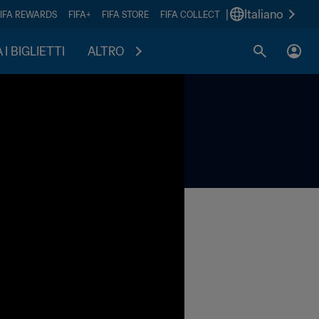
|
Italiano
FIFA REWARDS
FIFA+
FIFA STORE
FIFA COLLECT
I BIGLIETTI
ALTRO