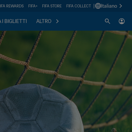
|
Italiano
FIFA REWARDS
FIFA+
FIFA STORE
FIFA COLLECT
I BIGLIETTI
ALTRO