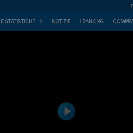
 E STATISTICHE
NOTIZIE
I RANKING
COMPRA 