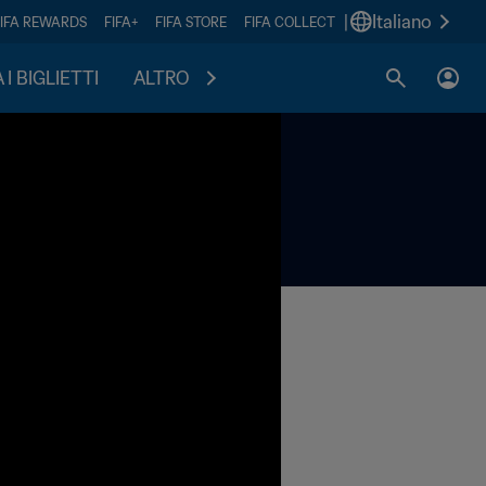
|
Italiano
FIFA REWARDS
FIFA+
FIFA STORE
FIFA COLLECT
I BIGLIETTI
ALTRO