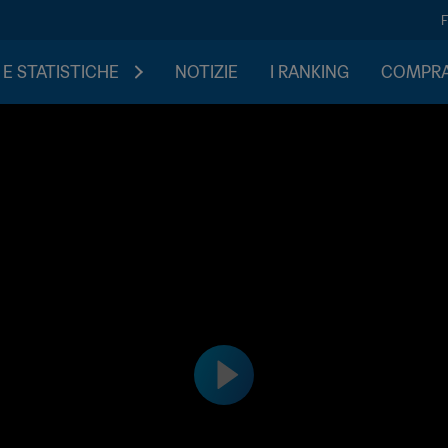
 E STATISTICHE
NOTIZIE
I RANKING
COMPRA 