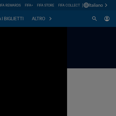
|
Italiano
FIFA REWARDS
FIFA+
FIFA STORE
FIFA COLLECT
I BIGLIETTI
ALTRO