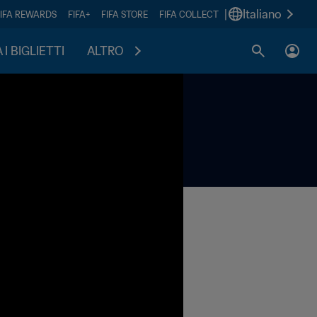
|
Italiano
FIFA REWARDS
FIFA+
FIFA STORE
FIFA COLLECT
I BIGLIETTI
ALTRO