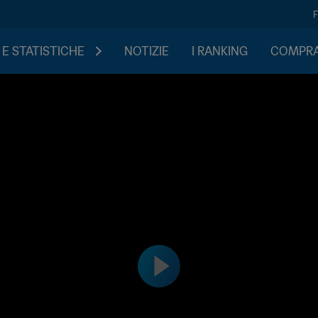
 E STATISTICHE
NOTIZIE
I RANKING
COMPRA 