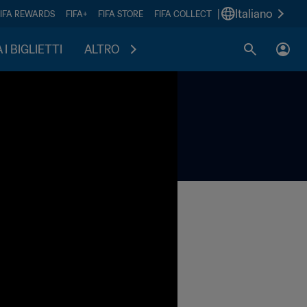
|
Italiano
FIFA REWARDS
FIFA+
FIFA STORE
FIFA COLLECT
I BIGLIETTI
ALTRO