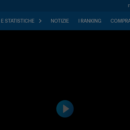
 E STATISTICHE
NOTIZIE
I RANKING
COMPRA 