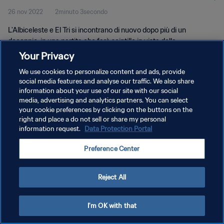
26 nov 2022
2minuto 3secondo
L'Albiceleste e El Tri si incontrano di nuovo dopo più di un
decennio, in una partita che farà scintille in vista della
qualificazione agli ottavi di finale.
Your Privacy
We use cookies to personalize content and ads, provide
social media features and analyse our traffic. We also share
information about your use of our site with our social
media, advertising and analytics partners. You can select
your cookie preferences by clicking on the buttons on the
right and place a do not sell or share my personal
PRIVACY POLICY
information request.
Data Protection Portal
TERMINI DI SERVIZIO
Preference Center
GESTISCI LE TUE PREFERENZE PER I COOKIES
Copyright © 1994 - 2026 FIFA. Tutti i diritti riservati.
Reject All
I'm OK with that