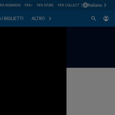
|
Italiano
FIFA REWARDS
FIFA+
FIFA STORE
FIFA COLLECT
I BIGLIETTI
ALTRO