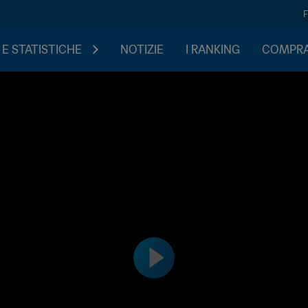
 E STATISTICHE
NOTIZIE
I RANKING
COMPRA 