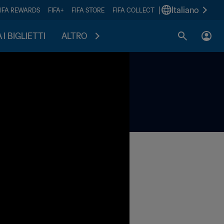
|
Italiano
FIFA REWARDS
FIFA+
FIFA STORE
FIFA COLLECT
I BIGLIETTI
ALTRO