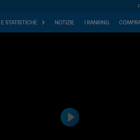
 E STATISTICHE
NOTIZIE
I RANKING
COMPRA 