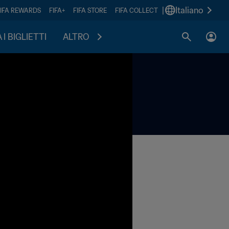
|
Italiano
FIFA REWARDS
FIFA+
FIFA STORE
FIFA COLLECT
I BIGLIETTI
ALTRO