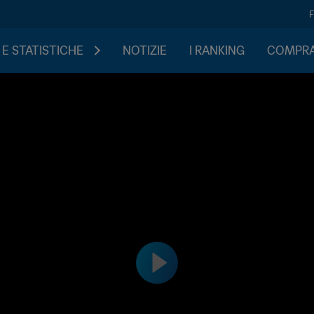
 E STATISTICHE
NOTIZIE
I RANKING
COMPRA 