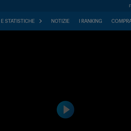
 E STATISTICHE
NOTIZIE
I RANKING
COMPRA 