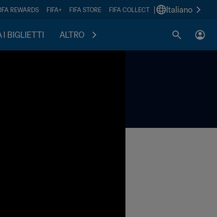
|
Italiano
FIFA REWARDS
FIFA+
FIFA STORE
FIFA COLLECT
I BIGLIETTI
ALTRO