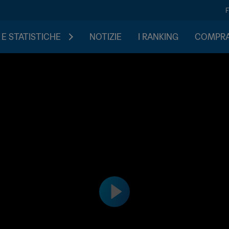
 E STATISTICHE
NOTIZIE
I RANKING
COMPRA 