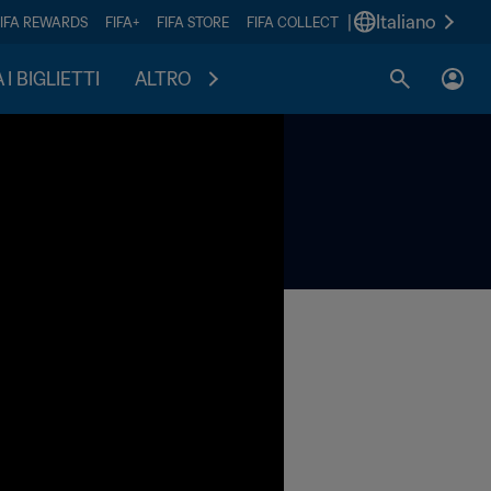
|
Italiano
FIFA REWARDS
FIFA+
FIFA STORE
FIFA COLLECT
I BIGLIETTI
ALTRO