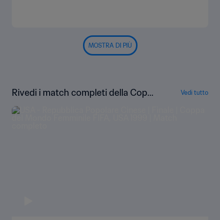
MOSTRA DI PIÙ
Rivedi i match completi della Copp
Vedi tutto
a del Mondo femminile FIFA Svezia
2003