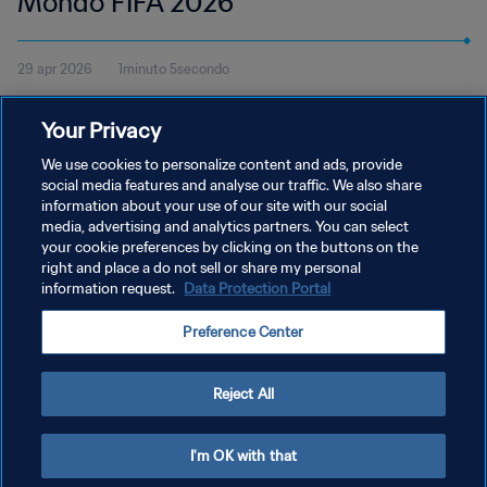
Mondo FIFA 2026
29 apr 2026
1minuto 5secondo
Vi presentiamo le tre mascotte ufficiali della Coppa del Mondo
Your Privacy
FIFA 26: Maple™ l'alce (Canada), Zayu™ il giaguaro (Messico) e
Clutch™ l'aquila americana (USA).
We use cookies to personalize content and ads, provide
social media features and analyse our traffic. We also share
information about your use of our site with our social
media, advertising and analytics partners. You can select
your cookie preferences by clicking on the buttons on the
right and place a do not sell or share my personal
information request.
Data Protection Portal
PRIVACY POLICY
Preference Center
TERMINI DI SERVIZIO
GESTISCI LE TUE PREFERENZE PER I COOKIES
Reject All
Copyright © 1994 - 2026 FIFA. Tutti i diritti riservati.
I'm OK with that