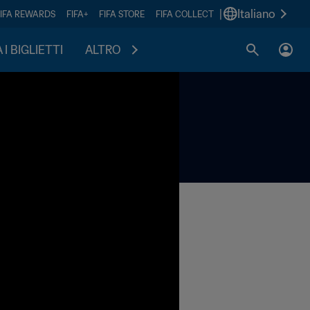
|
Italiano
FIFA REWARDS
FIFA+
FIFA STORE
FIFA COLLECT
I BIGLIETTI
ALTRO