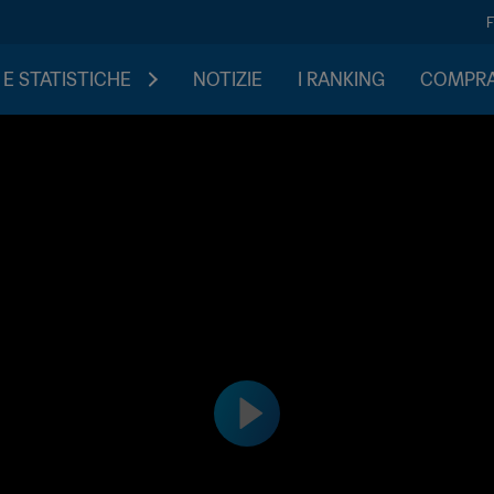
 E STATISTICHE
NOTIZIE
I RANKING
COMPRA 