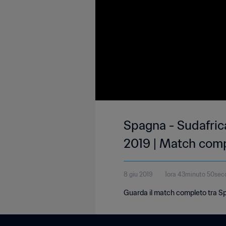
Spagna - Sudafric
2019 | Match com
8 giu 2019
1ora 43minuto 50sec
Guarda il match completo tra Sp