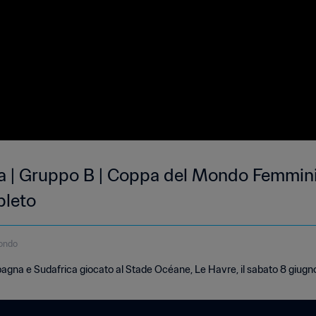
a | Gruppo B | Coppa del Mondo Femminil
pleto
ondo
agna e Sudafrica giocato al Stade Océane, Le Havre, il sabato 8 giugno