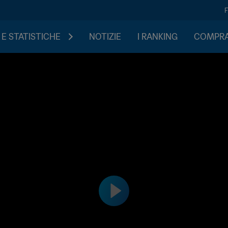
 E STATISTICHE
NOTIZIE
I RANKING
COMPRA 