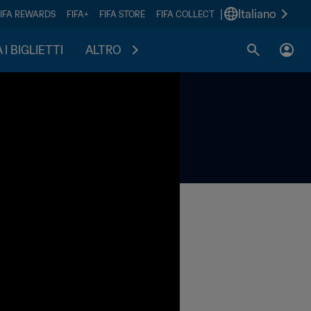
|
Italiano
FIFA REWARDS
FIFA+
FIFA STORE
FIFA COLLECT
I BIGLIETTI
ALTRO