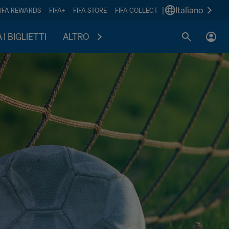
|
Italiano
FIFA REWARDS
FIFA+
FIFA STORE
FIFA COLLECT
I BIGLIETTI
ALTRO