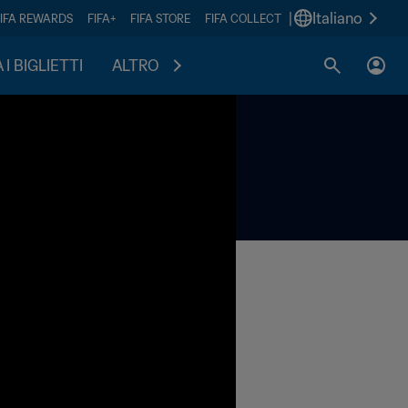
|
Italiano
FIFA REWARDS
FIFA+
FIFA STORE
FIFA COLLECT
I BIGLIETTI
ALTRO