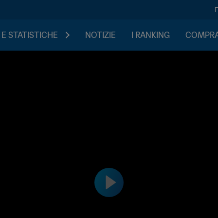
 E STATISTICHE
NOTIZIE
I RANKING
COMPRA 