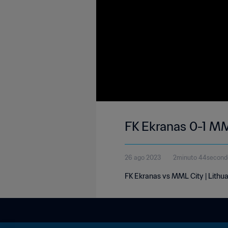
FK Ekranas 0-1 MM
26 ago 2023
2minuto 44second
FK Ekranas vs MML City | Lithu