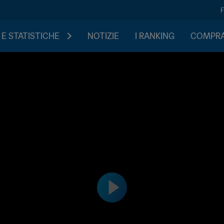
 E STATISTICHE
NOTIZIE
I RANKING
COMPRA 