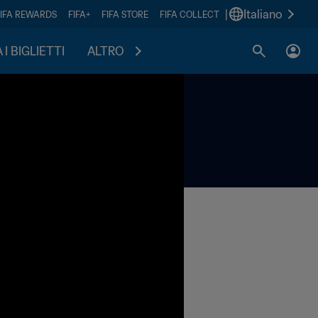
|
Italiano
FIFA REWARDS
FIFA+
FIFA STORE
FIFA COLLECT
I BIGLIETTI
ALTRO