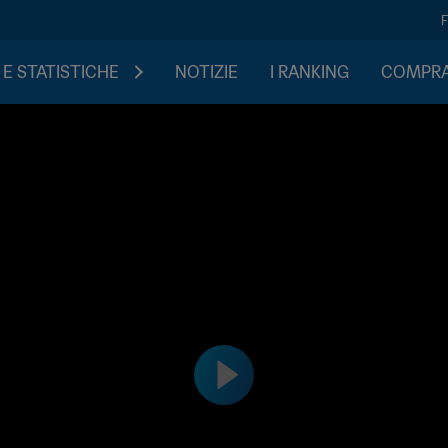
 E STATISTICHE
NOTIZIE
I RANKING
COMPRA 