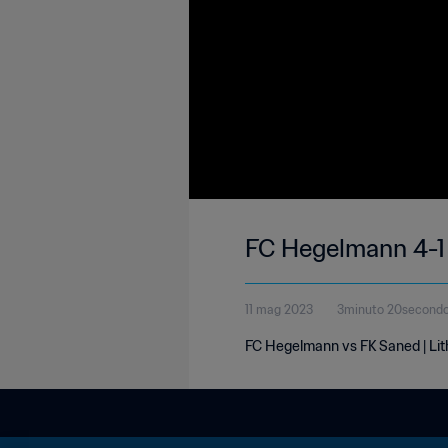
FC Hegelmann 4-1 
11 mag 2023
3minuto 20second
FC Hegelmann vs FK Saned | Li