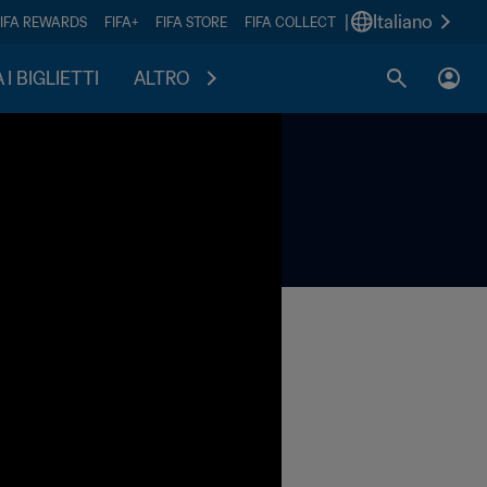
|
Italiano
FIFA REWARDS
FIFA+
FIFA STORE
FIFA COLLECT
I BIGLIETTI
ALTRO