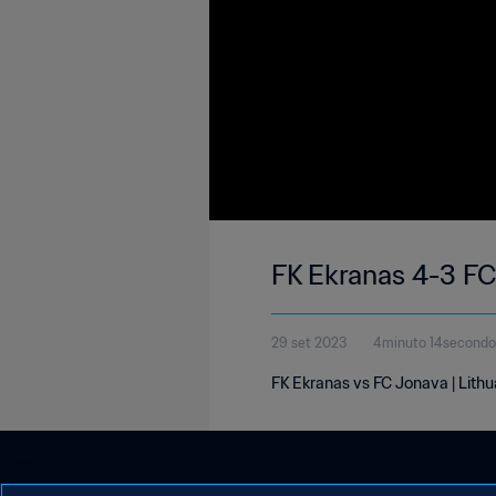
FK Ekranas 4-3 FC
29 set 2023
4minuto 14secondo
FK Ekranas vs FC Jonava | Lith