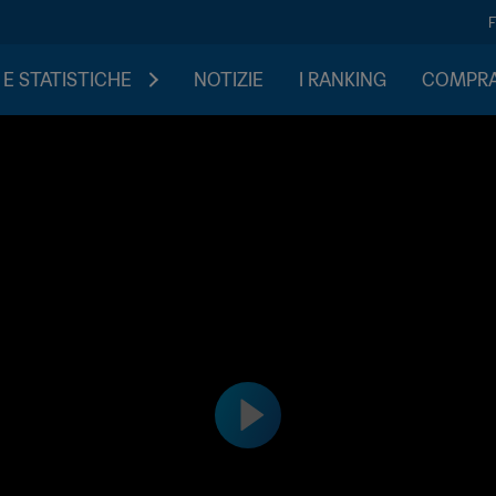
 E STATISTICHE
NOTIZIE
I RANKING
COMPRA 