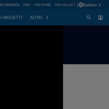
|
Italiano
FIFA REWARDS
FIFA+
FIFA STORE
FIFA COLLECT
I BIGLIETTI
ALTRO