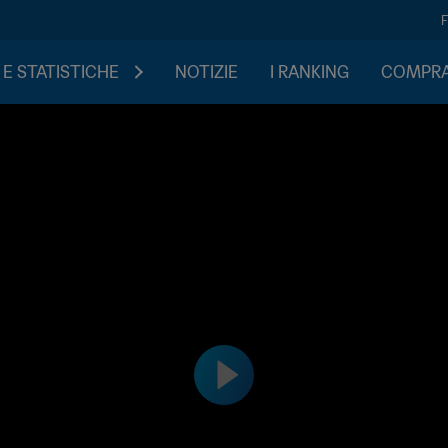
 E STATISTICHE
NOTIZIE
I RANKING
COMPRA 