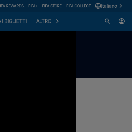
|
Italiano
FIFA REWARDS
FIFA+
FIFA STORE
FIFA COLLECT
I BIGLIETTI
ALTRO