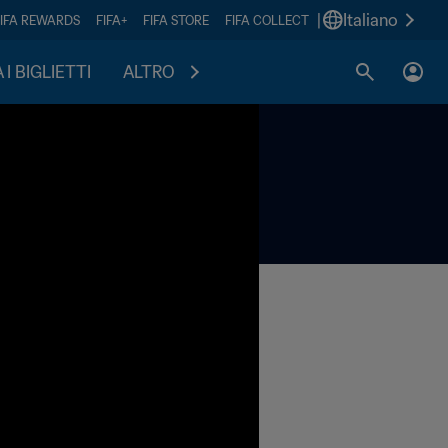
|
Italiano
FIFA REWARDS
FIFA+
FIFA STORE
FIFA COLLECT
I BIGLIETTI
ALTRO