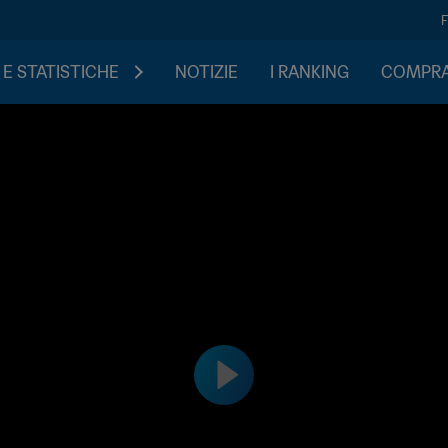
 E STATISTICHE
NOTIZIE
I RANKING
COMPRA 