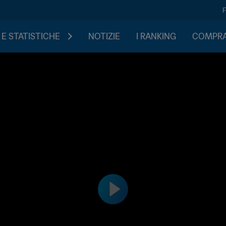
 E STATISTICHE
NOTIZIE
I RANKING
COMPRA 