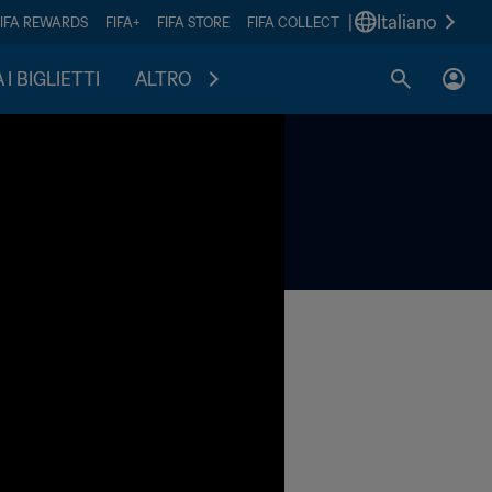
|
Italiano
FIFA REWARDS
FIFA+
FIFA STORE
FIFA COLLECT
I BIGLIETTI
ALTRO