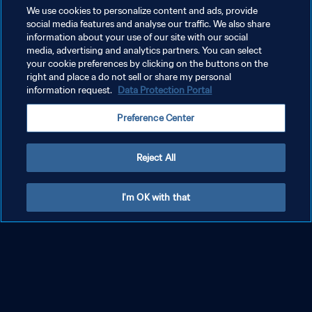
We use cookies to personalize content and ads, provide
social media features and analyse our traffic. We also share
Uruguay - Italia | Finale | Coppa del Mondo
information about your use of our site with our social
FIFA U-20 Argentina 2023 | Match
media, advertising and analytics partners. You can select
completo
your cookie preferences by clicking on the buttons on the
right and place a do not sell or share my personal
information request.
Data Protection Portal
Preference Center
Reject All
I'm OK with that
Israele - Repubblica di Corea | Finale per il