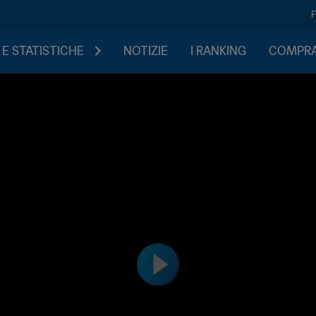
 E STATISTICHE
NOTIZIE
I RANKING
COMPRA 