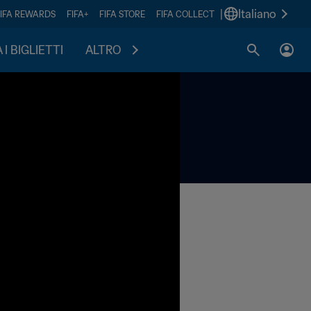
|
Italiano
FIFA REWARDS
FIFA+
FIFA STORE
FIFA COLLECT
I BIGLIETTI
ALTRO