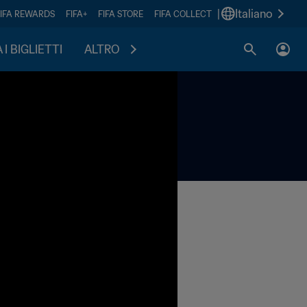
|
Italiano
FIFA REWARDS
FIFA+
FIFA STORE
FIFA COLLECT
I BIGLIETTI
ALTRO