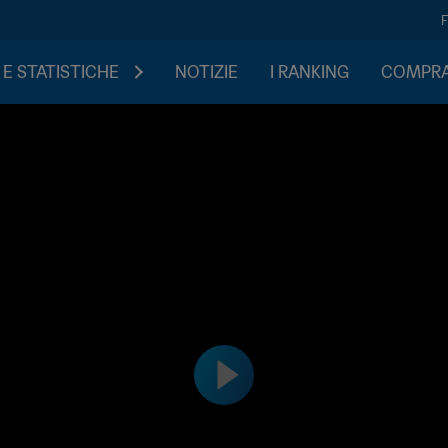
 E STATISTICHE
NOTIZIE
I RANKING
COMPRA 